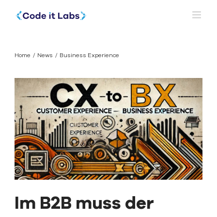
Skip
to
content
Business
Home
News
Business Experience
Experience
Im B2B muss der