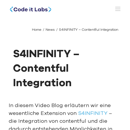
Skip
to
content
Home
News
S4INFINITY – Contentful Integration
S4INFINITY –
Contentful
Integration
In diesem Video Blog erläutern wir eine
wesentliche Extension von
S4INFINITY
–
die Integration von contentful und die
dadurch entstehenden Möglichkeiten in