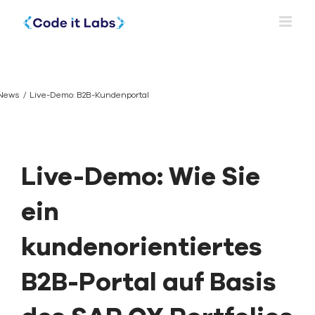
Skip
to
content
Live-Demo:
B2B-
News
Live-Demo: B2B-Kundenportal
Kundenportal
Live-Demo: Wie Sie
ein
kundenorientiertes
B2B-Portal auf Basis