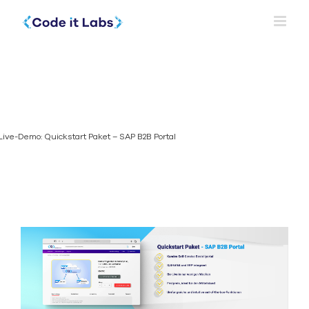
Skip
to
content
Live-
Demo:
Quickstart
Live-Demo: Quickstart Paket – SAP B2B Portal
Paket –
SAP B2B
Portal