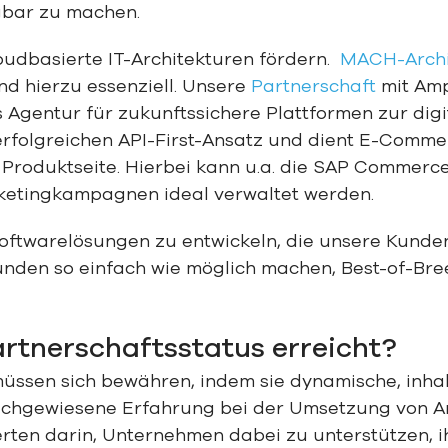
ügbar zu machen.
loudbasierte IT-Architekturen fördern.
MACH-Archi
d hierzu essenziell. Unsere
Partnerschaft
mit Amp
 Agentur für zukunftssichere Plattformen zur dig
erfolgreichen API-First-Ansatz und dient E-Comme
r Produktseite. Hierbei kann u.a. die SAP Comme
ketingkampagnen ideal verwaltet werden.
Softwarelösungen zu entwickeln, die unsere Kund
unden so einfach wie möglich machen, Best-of-Bre
artnerschaftsstatus erreicht?
üssen sich bewähren, indem sie dynamische, inhal
chgewiesene Erfahrung bei der Umsetzung von Amp
rten darin, Unternehmen dabei zu unterstützen, 