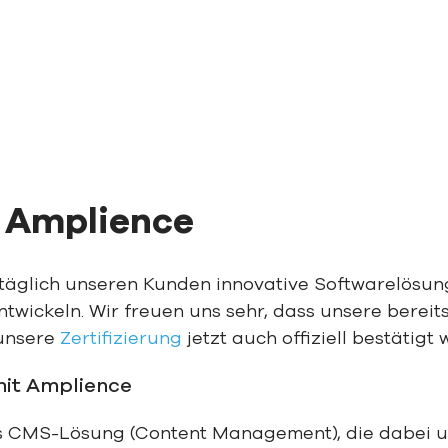
Partn
t Amplience
täglich
un
seren Kunden
innovative Softwarelösu
ntwickeln.
Wir freuen uns
sehr
, dass
unsere bereit
unsere
Zertifizierung
jetzt auch
offiziell
bestätigt
mit Amplience
ess CMS-Lösung (Content Management), die dabei u