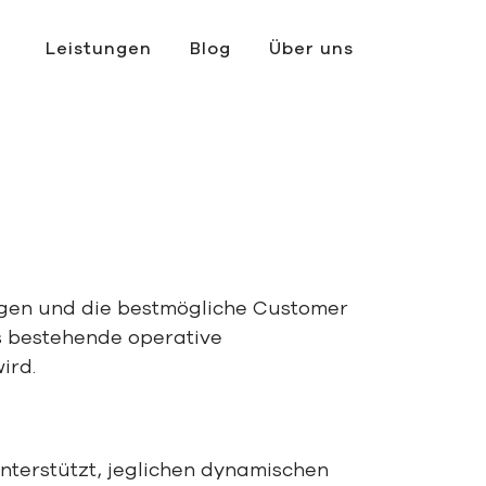
Leistungen
Blog
Über uns
erschaft mit Amplience
ngen
und die
best
mögliche
Customer
s bestehende operative
wird
.
nterstützt
,
jeglichen dynamischen