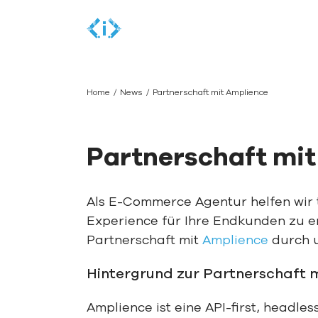
Skip
to
content
Home
News
Partnerschaft mit Amplience
Partnerschaft mi
Als E-Commerce Agentur
helfen
wir
Experience für Ihre Endkunden zu
e
Partn
er
sc
haft
mit
Amplience
durch 
Hintergrund zur Partnerschaft 
Amplience ist eine API-first, headl