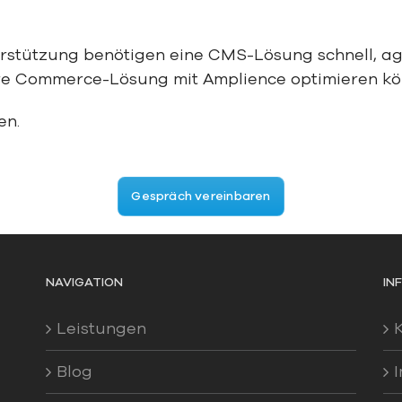
rstützung benötigen eine CMS-Lösung schnell, agil
re
Commerce-Lösung
mit
Ampli
e
n
ce
optimieren k
en.
Gespräch vereinbaren
NAVIGATION
IN
Leistungen
Blog