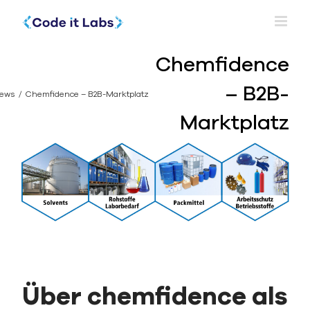
Skip
to
content
Chemfidence
– B2B-
ews
Chemfidence – B2B-Marktplatz
Marktplatz
Über chemfidence
als